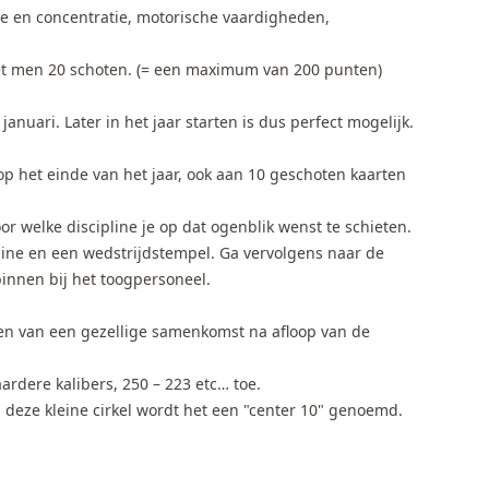
ie en concentratie, motorische vaardigheden,
doet men 20 schoten. (= een maximum van 200 punten)
anuari. Later in het jaar starten is dus perfect mogelijk.
 op het einde van het jaar, ook aan 10 geschoten kaarten
r welke discipline je op dat ogenblik wenst te schieten.
ne en een wedstrijdstempel. Ga vervolgens naar de
binnen bij het toogpersoneel.
den van een gezellige samenkomst na afloop van de
ardere kalibers, 250 – 223 etc… toe.
n deze kleine cirkel wordt het een "center 10" genoemd.