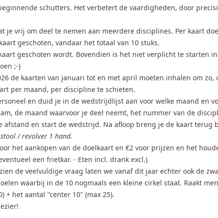
 beginnende schutters. Het verbetert de vaardigheden, door precis
aat je vrij om deel te nemen aan meerdere disciplines. Per kaart 
aart geschoten, vandaar het totaal van 10 stuks.
art geschoten wordt. Bovendien is het niet verplicht te starten in j
oen ;-)
2026 de kaarten van januari tot en met april moeten inhalen om zo,
rt per maand, per discipline te schieten.
oneel en duid je in de wedstrijdlijst aan voor welke maand en voo
, de maand waarvoor je deel neemt, het nummer van de discipli
e afstand en start de wedstrijd. Na afloop breng je de kaart terug 
stool / revolver 1 hand.
oor het aankopen van de doelkaart en €2 voor prijzen en het hou
ventueel een frietkar. - Eten incl. drank excl.)
en de veelvuldige vraag laten we vanaf dit jaar echter ook de zwa
oelen waarbij in de 10 nogmaals een kleine cirkel staat. Raakt me
) + het aantal "center 10" (max 25).
ezier!