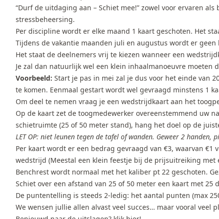
“Durf de uitdaging aan – Schiet mee!” zowel voor ervaren als
stressbeheersing.
Per discipline wordt er elke maand 1 kaart geschoten. Het st
Tijdens de vakantie maanden juli en augustus wordt er geen k
Het staat de deelnemers vrij te kiezen wanneer een wedstrijdka
Je zal dan natuurlijk wel een klein inhaalmanoeuvre moeten d
Voorbeeld:
Start je pas in mei zal je dus voor het einde van 
te komen. Eenmaal gestart wordt wel gevraagd minstens 1 kaa
Om deel te nemen vraag je een wedstrijdkaart aan het toogpers
Op de kaart zet de toogmedewerker overeenstemmend uw naam
schietruimte (25 of 50 meter stand), hang het doel op de juist
LET OP: niet leunen tegen de tafel of wanden. Geweer 2 handen, pi
Per kaart wordt er een bedrag gevraagd van €3, waarvan €1 v
wedstrijd (Meestal een klein feestje bij de prijsuitreiking met e
Benchrest wordt normaal met het kaliber pt 22 geschoten. Gezi
Schiet over een afstand van 25 of 50 meter een kaart met 25 d
De puntentelling is steeds 2-ledig: het aantal punten (max 250
We wensen jullie allen alvast veel succes… maar vooral veel pl
Benieuwd naar de uitslagen?
klik hier!