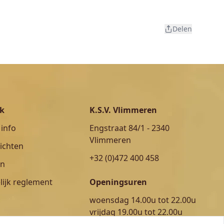
Delen
ok
K.S.V. Vlimmeren
 info
Engstraat 84/1 - 2340
Vlimmeren
ichten
+32 (0)472 400 458
en
ijk reglement
Openingsuren
woensdag 14.00u tot 22.00u
vrijdag 19.00u tot 22.00u