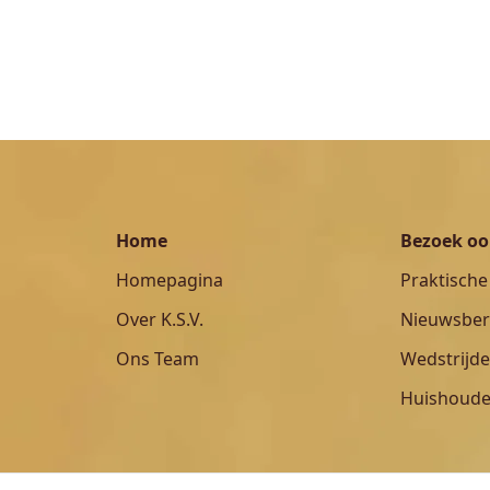
Home
Bezoek o
Homepagina
Praktische
Over K.S.V.
Nieuwsber
Ons Team
Wedstrijd
Huishoudel